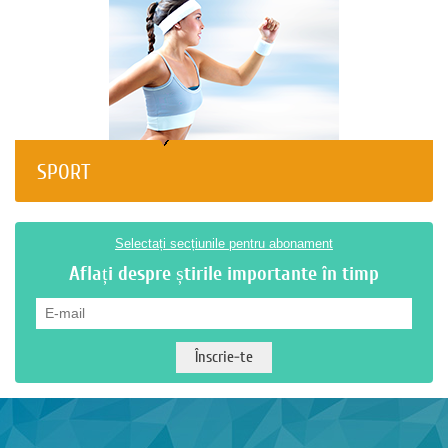
SPORT
Selectați secțiunile pentru abonament
Aflați despre știrile importante în timp
E-mail
*